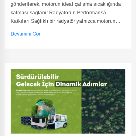
gönderilerek, motorun ideal çalışma sıcaklığında
kalması sağlanır.Radyatörün Performansa
Katkıları Sağlıklı bir radyatör yalnızca motorun
soğutulmasını sağlamakla kalmaz, aynı zamanda
Devamını Gör
aracın genel performansına da doğrudan etki
eder: Aşırı ısınmayı önler → Motorun zarar
görmesini engeller, parçaların ömrünü uzatır. Yakıt
tüketimini dengeler → Fazla ısınan motor daha
çok yakıt harcar, radyatör bunu engelleyerek
tasarruf sağlar. Sürekli yüksek performans →
Motor her koşulda en verimli sıcaklıkta çalışarak
sürüş keyfini artırır. Kısacası radyatör, motorun
sessiz kahramanıdır. Radyatör ÇeşitleriHer aracın
ihtiyacı farklıdır. Kraftvoll radyatör grubu, geniş
ürün gamıyla farklı kullanım senaryolarına çözüm
sunar: Motor Su Radyatörü – Motorun