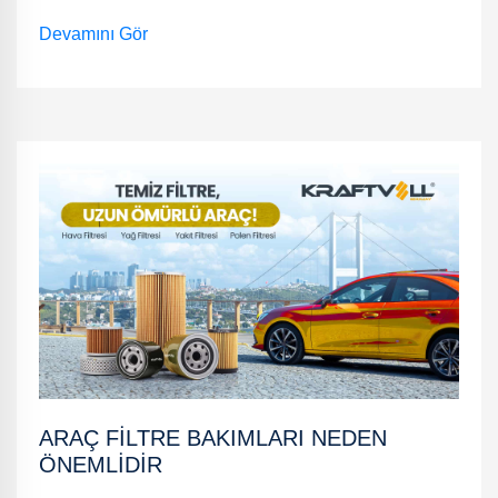
uzun durma mesafelerine ve potansiyel kazalara
Devamını Gör
yol açabilir. Ayrıca, frenlerin verimsiz çalışması,
diğer araç parçalarına zarar verebilir ve daha
yüksek onarım maliyetlerine neden olabilir. Fren
bakımı genellikle birkaç ana bileşeni içerir: fren
balatalarının ve disklerinin kontrolü, fren sıvısının
değiştirilmesi ve fren hortumlarının gözden
geçirilmesi. Bu işlemler, düzenli aralıklarla
yapılmalı ve aracın marka ve modeline göre
farklılık gösterebilir. Sonuç olarak, fren
sistemlerinin düzenli bakımı, aracın güvenliğini ve
performansını korumanın yanı sıra, uzun vadede
olası büyük maliyetleri önleyebilir. Güvenli ve
konforlu bir sürüş deneyimi için fren bakımlarını
ARAÇ FILTRE BAKIMLARI NEDEN
ihmal etmemek önemlidir.
ÖNEMLIDIR