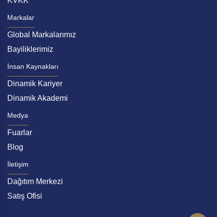
KVKK
olduğunun bilinciyle gerek ülke istihdamına
gerekse çalışan gücüne ve memnuniyetine de
Markalar
önem vermektedir. Yedek parça sektöründe fırsat
Global Markalarımız
eşitliğine yönelik yapılan tüm çalışmalara öncülük
Bayiliklerimiz
ederek kadın çalışan sayısını her geçen gün
İnsan Kaynakları
artırarak, kadın gücüne olan inanç ve destekle bu
Dinamik Kariyer
alanda da çalışmaları desteklemeye ve
geliştirmeye devam edecektir.
Dinamik Akademi
Medya
Fuarlar
Blog
İletişim
Dağıtım Merkezi
Satış Ofisi