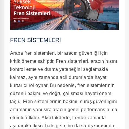
sürtünerek ses çıkarabilir. Kaliteli silecekler ise
sessiz çalışır, böylece sürüş sırasında dikkat
dağılmasını önler. 4- Her koşulda etkili
performans: Kaliteli silecekler sadece yağmurlu
havalarda değil, aynı zamanda kar, buzlanma ve
FREN SISTEMLERI
çamur gibi daha zorlu koşullarda da etkili bir
temizlik sağlar. Farklı iklim koşullarına dayanıklı
Araba fren sistemleri, bir aracın güvenliği için
silecekler, her türlü hava şartında güvenli bir sürüş
kritik öneme sahiptir. Fren sistemleri, aracın hızını
imkânı sunar. Sonuç olarak, kaliteli bir araç
kontrol etme ve durma yeteneğini sağlamakla
sileceği, sürüş güvenliği açısından vazgeçilmez
kalmaz, aynı zamanda acil durumlarda hayat
bir parçadır. Sürücülerin daha güvenli ve konforlu
kurtarıcı rol oynar. Bu nedenle, fren sistemlerinin
bir sürüş deneyimi yaşaması için sileceklerin
düzenli bakımı ve doğru çalışması hayati önem
düzenli olarak kontrol edilmesi ve gerektiğinde
taşır. Fren sistemlerinin bakımı, sürüş güvenliğini
kaliteli bir modelle değiştirilmesi önemlidir.
artırmanın yanı sıra aracın genel performansını da
olumlu etkiler. Aksi takdirde, frenler zamanla
aşınarak etkisiz hale gelir, bu da sürüş sırasında