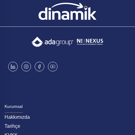
uygulamalar, şirketin sürdürülebilir bir geleceğe
olan taahhüdünü vurgular. Ar-Ge ve İnovasyon
Yedek parça sektöründe pozitif rekabetin arttığı bir
dönemde, Dinamik Otomotiv, Ar-Ge faaliyetlerine
büyük önem vermektedir. Gerek satışını
gerçekleştirdiği yerli ve global markaların yenilikçi
malzeme teknolojilerine, gerekse daha dayanıklı
ve uzun ömürlü parçaların üretimi için yapılan Ar-
Ge çalışmalarına, katkıda bulunarak sektörün her
bir paydaşı için gelişime destek vermeye devam
etmektedir. İstihdam Bu yenilikçi adımlar, şirketin
müşterilerine yerli ve global ürün çeşitliliğini
sunmanın ve ulaştırmanın yanı sıra sektörde
Kurumsal
müşteri memnuniyetinde sürdürebilir bir başarı
Hakkımızda
elde etme hedefini de yansıtmaktadır. Bu hedefe
Tarihçe
ulaşmanın en önemli faktörünün istihdam