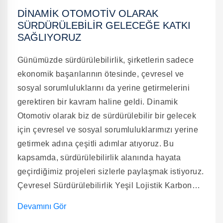
soğutulmasında en temel radyatör türüdür. Klima
DINAMIK OTOMOTIV OLARAK
Radyatörü – Sürücü ve yolcu konforunu artırmak
SÜRDÜRÜLEBILIR GELECEĞE KATKI
için klimanın verimli çalışmasını sağlar. Turbo
SAĞLIYORUZ
Radyatörü (Intercooler) – Turbo beslemeli
Günümüzde sürdürülebilirlik, şirketlerin sadece
araçlarda daha yüksek performans için hava
ekonomik başarılarının ötesinde, çevresel ve
soğutmasını sağlar. Kalorifer Radyatörü – Araç içi
sosyal sorumluluklarını da yerine getirmelerini
ısıtma sisteminde görev alır, konforlu yolculuk
gerektiren bir kavram haline geldi. Dinamik
sunar. Kraftvoll Radyatör: Mükemmel Soğutma
Otomotiv olarak biz de sürdürülebilir bir gelecek
Performansı Kraftvoll, yüksek kaliteli radyatörleri
için çevresel ve sosyal sorumluluklarımızı yerine
ile araçların her zaman en iyi performansını
getirmek adına çeşitli adımlar atıyoruz. Bu
korumasını sağlar. Modern üretim teknolojisi,
kapsamda, sürdürülebilirlik alanında hayata
dayanıklı malzeme kullanımı ve geniş ürün
geçirdiğimiz projeleri sizlerle paylaşmak istiyoruz.
çeşitliliği sayesinde sürücülere güvenilir çözümler
Çevresel Sürdürülebilirlik Yeşil Lojistik Karbon
sunar.
ayak izimizi azaltmak ve çevreye duyarlı lojistik
Devamını Gör
uygulamalarını hayata geçirmek adına