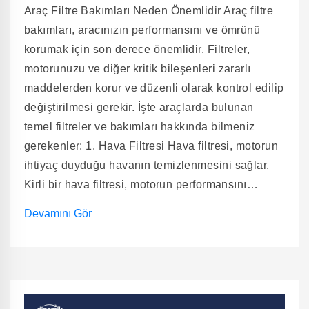
Araç Filtre Bakımları Neden Önemlidir Araç filtre
bakımları, aracınızın performansını ve ömrünü
korumak için son derece önemlidir. Filtreler,
motorunuzu ve diğer kritik bileşenleri zararlı
maddelerden korur ve düzenli olarak kontrol edilip
değiştirilmesi gerekir. İşte araçlarda bulunan
temel filtreler ve bakımları hakkında bilmeniz
gerekenler: 1. Hava Filtresi Hava filtresi, motorun
ihtiyaç duyduğu havanın temizlenmesini sağlar.
Kirli bir hava filtresi, motorun performansını
düşürür ve yakıt tüketimini artırır. Hava filtresi
Devamını Gör
genellikle ortalama her 15.000 - 20.000
kilometrede bir kontrol edilmeli ve gerekirse
değiştirilmelidir. Tozlu ve kirli ortamlarda sık sık
araç kullanıyorsanız, bu süreyi daha kısa tutmanız
önerilir. 2. Yağ Filtresi Yağ filtresi, motor yağı