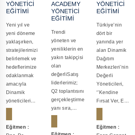
YÖNETICI
ACADEMY
YÖNETICI
EĞITIMI
YÖNETICI
EĞITIMI
EĞITIMI
Yeni yıl ve
Türkiye’nin
Trendi
yeni döneme
dört bir
yöneten ve
yaklaşırken,
yanında yer
yeniliklerin en
stratejilerimizi
alan Dinamik
yakın takipçisi
belirlemek ve
Dağıtım
olan
hedeflerimize
Merkezleri’nin
değerliSatış
odaklanmak
Değerli
liderlerimiz;
amacıyla
Yöneticileri,
Q2 toplantısını
Dinamik
‘’Kendine
gerçekleştirmenin
yöneticilerimizle
Fırsat Ver, Etki
yanı sıra,
birlikte Bütçe
Alanını
Dinamik
ve Finans
Genişlet’’
Business
eğitimi
eğitimi için
Eğitmen :
Eğitmen :
Academy
Eğitmen :
gerçekleştirdik.
Kayseri’de bir