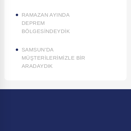
RAMAZAN AYINDA
DEPREM
BÖLGESİNDEYDİK
SAMSUN’DA
MÜŞTERİLERİMİZLE BİR
ARADAYDIK